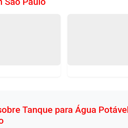
m São Paulo
sobre Tanque para Água Potáve
o