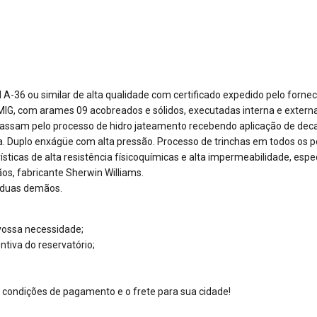
-36 ou similar de alta qualidade com certificado expedido pelo fornece
 MIG, com arames 09 acobreados e sólidos, executadas interna e exter
passam pelo processo de hidro jateamento recebendo aplicação de dec
a. Duplo enxágüe com alta pressão. Processo de trinchas em todos os p
ísticas de alta resistência físicoquímicas e alta impermeabilidade, esp
ãos, fabricante Sherwin Williams.
m duas demãos.
 vossa necessidade;
tiva do reservatório;
 condições de pagamento e o frete para sua cidade!