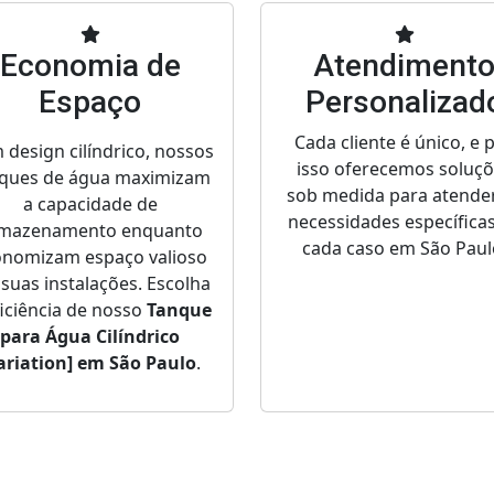
Economia de
Atendiment
Espaço
Personalizad
Cada cliente é único, e 
 design cilíndrico, nossos
isso oferecemos soluç
ques de água maximizam
sob medida para atende
a capacidade de
necessidades específica
mazenamento enquanto
cada caso em São Paul
onomizam espaço valioso
suas instalações. Escolha
ficiência de nosso
Tanque
para Água Cilíndrico
ariation] em São Paulo
.