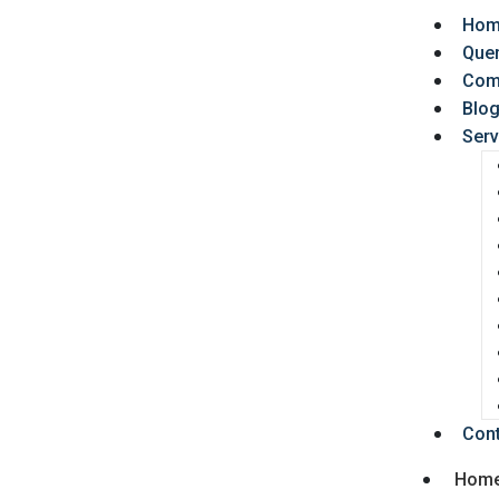
Hom
Que
Com
Blo
Serv
Con
Hom