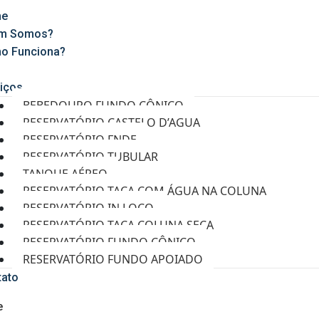
e
m Somos?
o Funciona?
g
iços
BEBEDOURO FUNDO CÔNICO
RESERVATÓRIO CASTELO D’AGUA
RESERVATÓRIO FNDE
RESERVATÓRIO TUBULAR
TANQUE AÉREO
RESERVATÓRIO TAÇA COM ÁGUA NA COLUNA
RESERVATÓRIO IN LOCO
RESERVATÓRIO TAÇA COLUNA SECA
RESERVATÓRIO FUNDO CÔNICO
RESERVATÓRIO FUNDO APOIADO
tato
e