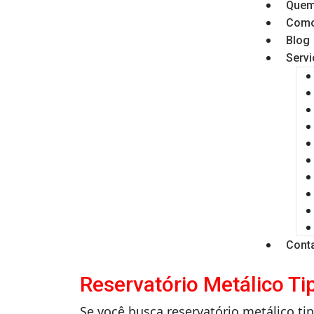
Quem
Como
Blog
Serv
Cont
Reservatório Metálico T
Se você busca reservatório metálico ti