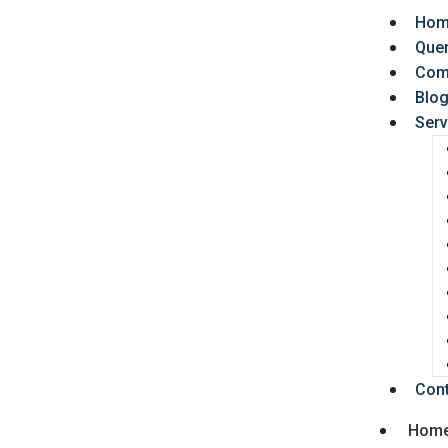
Hom
Que
Com
Blo
Serv
Con
Hom