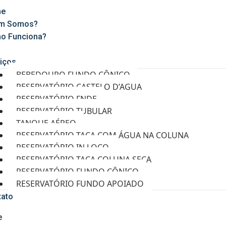
e
m Somos?
o Funciona?
g
iços
BEBEDOURO FUNDO CÔNICO
RESERVATÓRIO CASTELO D’AGUA
RESERVATÓRIO FNDE
RESERVATÓRIO TUBULAR
TANQUE AÉREO
RESERVATÓRIO TAÇA COM ÁGUA NA COLUNA
RESERVATÓRIO IN LOCO
RESERVATÓRIO TAÇA COLUNA SECA
RESERVATÓRIO FUNDO CÔNICO
RESERVATÓRIO FUNDO APOIADO
tato
e