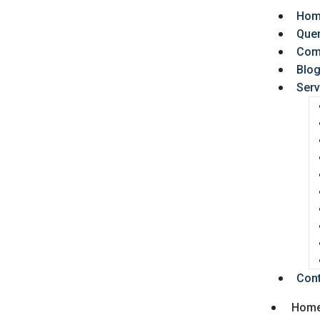
Hom
Que
Com
Blo
Serv
Con
Hom