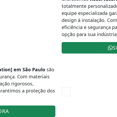
totalmente personalizad
equipe especializada gar
design à instalação. Com
eficiência e segurança p
opção para sua indústri
S
ation] em São Paulo
são
gurança. Com materiais
cação rigorosos,
arantimos a proteção dos
ORA