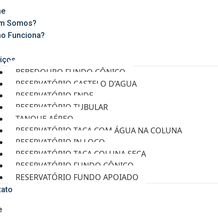
e
m Somos?
o Funciona?
g
iços
BEBEDOURO FUNDO CÔNICO
RESERVATÓRIO CASTELO D’AGUA
RESERVATÓRIO FNDE
RESERVATÓRIO TUBULAR
TANQUE AÉREO
RESERVATÓRIO TAÇA COM ÁGUA NA COLUNA
RESERVATÓRIO IN LOCO
RESERVATÓRIO TAÇA COLUNA SECA
RESERVATÓRIO FUNDO CÔNICO
RESERVATÓRIO FUNDO APOIADO
tato
e