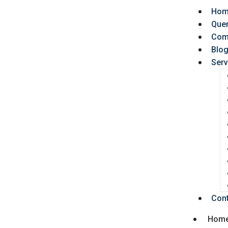
Hom
Que
Com
Blo
Serv
Con
Hom