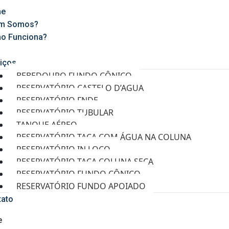
e
m Somos?
o Funciona?
g
iços
BEBEDOURO FUNDO CÔNICO
RESERVATÓRIO CASTELO D’AGUA
RESERVATÓRIO FNDE
RESERVATÓRIO TUBULAR
TANQUE AÉREO
RESERVATÓRIO TAÇA COM ÁGUA NA COLUNA
RESERVATÓRIO IN LOCO
RESERVATÓRIO TAÇA COLUNA SECA
RESERVATÓRIO FUNDO CÔNICO
RESERVATÓRIO FUNDO APOIADO
tato
e