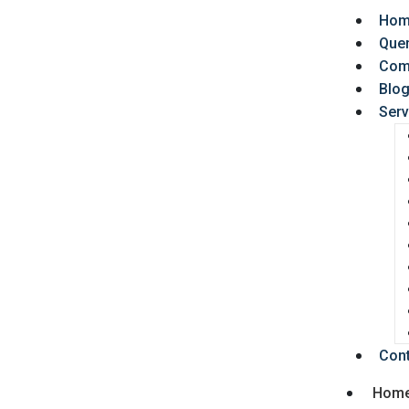
Hom
Que
Com
Blo
Serv
Con
Hom