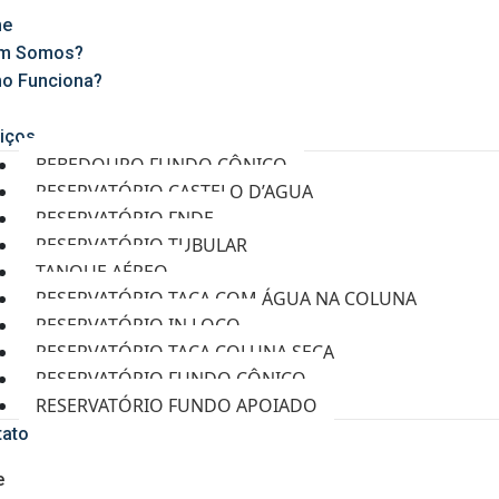
e
m Somos?
o Funciona?
g
iços
BEBEDOURO FUNDO CÔNICO
RESERVATÓRIO CASTELO D’AGUA
RESERVATÓRIO FNDE
RESERVATÓRIO TUBULAR
TANQUE AÉREO
RESERVATÓRIO TAÇA COM ÁGUA NA COLUNA
RESERVATÓRIO IN LOCO
RESERVATÓRIO TAÇA COLUNA SECA
RESERVATÓRIO FUNDO CÔNICO
RESERVATÓRIO FUNDO APOIADO
tato
e