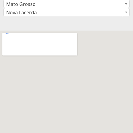
Mato Grosso
×
Nova Lacerda
×