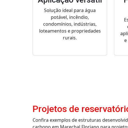
Solução ideal para água
potável, incêndio,
E
condomínios, indústrias,
loteamentos e propriedades
apl
rurais.
e
Projetos de reservatór
Confira exemplos de estruturas desenvolvi
carbono em Marechal Floriano para projetos