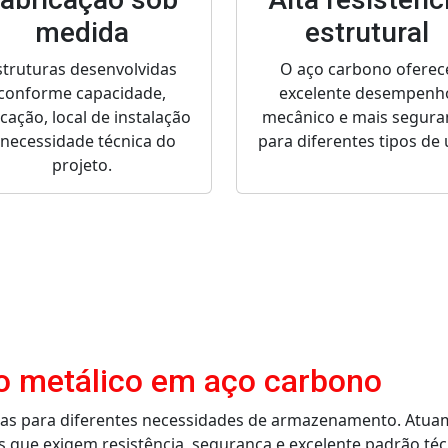
medida
estrutural
struturas desenvolvidas
O aço carbono oferec
conforme capacidade,
excelente desempenh
icação, local de instalação
mecânico e mais segura
 necessidade técnica do
para diferentes tipos de 
projeto.
io metálico em aço carbono
das para diferentes necessidades de armazenamento. Atua
 que exigem resistência, segurança e excelente padrão téc