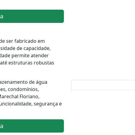
a
de ser fabricado em
ssidade de capacidade,
ilidade permite atender
até estruturas robustas
mazenamento de água
tes, condomínios,
Marechal Floriano,
uncionalidade, segurança e
a