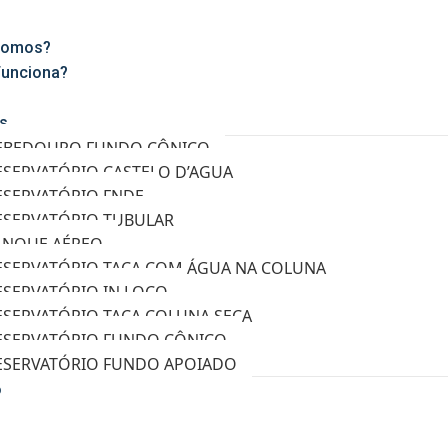
Somos?
unciona?
s
EBEDOURO FUNDO CÔNICO
ESERVATÓRIO CASTELO D’AGUA
ESERVATÓRIO FNDE
ESERVATÓRIO TUBULAR
ANQUE AÉREO
ESERVATÓRIO TAÇA COM ÁGUA NA COLUNA
ESERVATÓRIO IN LOCO
ESERVATÓRIO TAÇA COLUNA SECA
ESERVATÓRIO FUNDO CÔNICO
ESERVATÓRIO FUNDO APOIADO
o