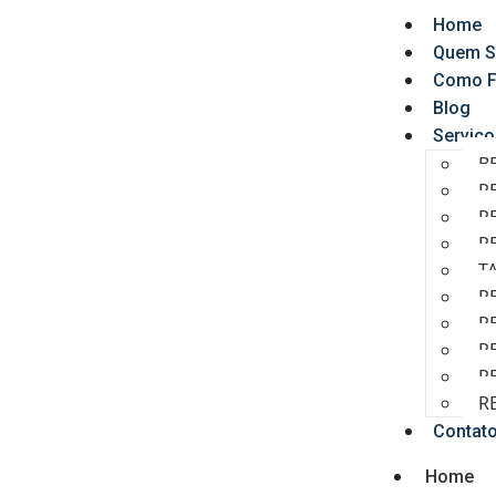
Home
Quem 
Como F
Blog
Serviço
B
R
R
R
T
R
R
R
R
R
Contat
Home