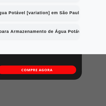
gua Potável [variation] em São Paulo são quali
l para Armazenamento de Água Potável [variati
COMPRE AGORA