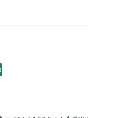
O
tas, com foco no bem-estar, na eficiência e