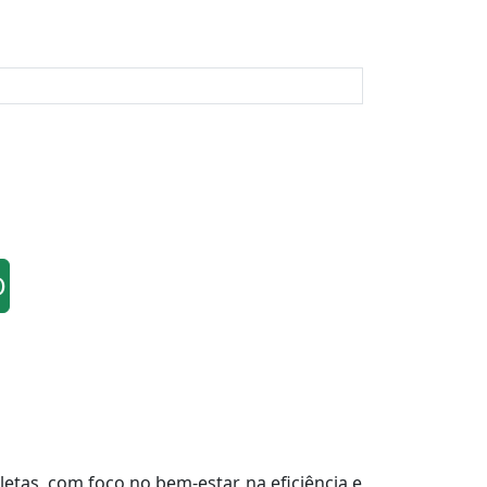
O
tas, com foco no bem-estar, na eficiência e