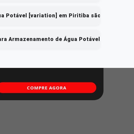
 Potável [variation] em Piritiba são qualificad
ara Armazenamento de Água Potável [variation] e
COMPRE AGORA