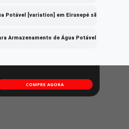
a Potável [variation] em Eirunepé são qualifica
para Armazenamento de Água Potável [variation]
COMPRE AGORA