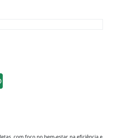
O
tas, com foco no bem-estar, na eficiência e