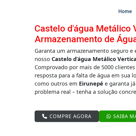
Home
Castelo d'água Metálico V
Armazenamento de Água 
Garanta um armazenamento seguro e ef
nosso
Castelo d’água Metálico Vertic
Comprovado por mais de 5000 clientes 
resposta para a falta de água em sua l
como outros em
Eirunepé
e garanta já
problema real – tenha a solução concr
COMPRE AGORA
SAIBA M