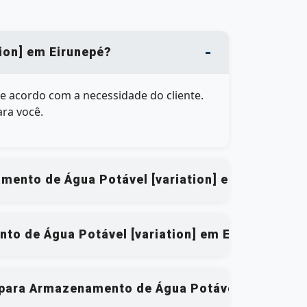
ion] em Eirunepé?
de acordo com a necessidade do cliente.
ara você.
amento de Água Potável [variation] em Eirunepé?
to de Água Potável [variation] em Eirunepé?
l para Armazenamento de Água Potável [variation