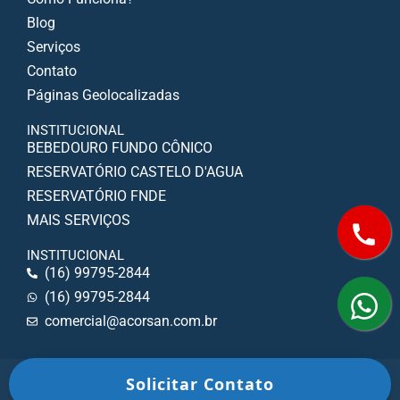
Blog
Serviços
Contato
Páginas Geolocalizadas
INSTITUCIONAL
BEBEDOURO FUNDO CÔNICO
RESERVATÓRIO CASTELO D'AGUA
RESERVATÓRIO FNDE
MAIS SERVIÇOS
INSTITUCIONAL
(16) 99795-2844
(16) 99795-2844
comercial@acorsan.com.br
Reservatório Apoiado Copyright © 2024 - Todos os Direitos
Solicitar Contato
Reservados.