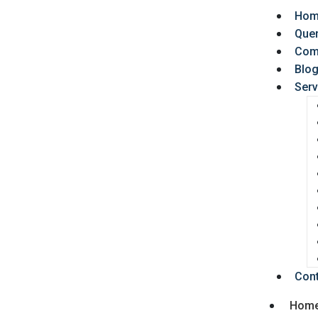
Hom
Que
Com
Blo
Serv
Con
Hom