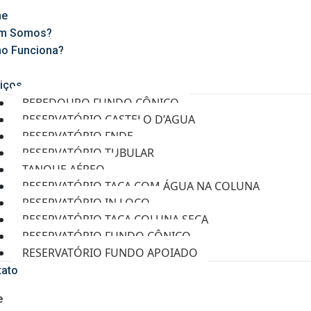
e
m Somos?
o Funciona?
g
iços
BEBEDOURO FUNDO CÔNICO
RESERVATÓRIO CASTELO D’AGUA
RESERVATÓRIO FNDE
RESERVATÓRIO TUBULAR
TANQUE AÉREO
RESERVATÓRIO TAÇA COM ÁGUA NA COLUNA
RESERVATÓRIO IN LOCO
RESERVATÓRIO TAÇA COLUNA SECA
RESERVATÓRIO FUNDO CÔNICO
RESERVATÓRIO FUNDO APOIADO
tato
e