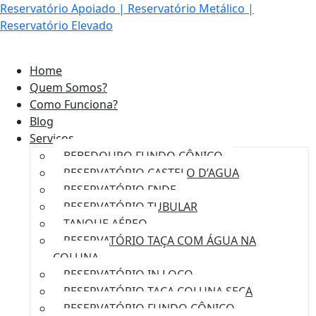
Reservatório Apoiado | Reservatório Metálico |
Reservatório Elevado
Home
Quem Somos?
Como Funciona?
Blog
Serviços
BEBEDOURO FUNDO CÔNICO
RESERVATÓRIO CASTELO D’AGUA
RESERVATÓRIO FNDE
RESERVATÓRIO TUBULAR
TANQUE AÉREO
RESERVATÓRIO TAÇA COM ÁGUA NA
COLUNA
RESERVATÓRIO IN LOCO
RESERVATÓRIO TAÇA COLUNA SECA
RESERVATÓRIO FUNDO CÔNICO