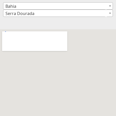
Bahia
×
Serra Dourada
×