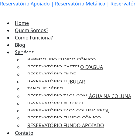
Reservatório Apoiado | Reservatório Metálico | Reservatór
Home
Quem Somos?
Como Funciona?
Blog
Serviços
BEBEDOURO FUNDO CÔNICO
RESERVATÓRIO CASTELO D’AGUA
RESERVATÓRIO FNDE
RESERVATÓRIO TUBULAR
TANQUE AÉREO
RESERVATÓRIO TAÇA COM ÁGUA NA COLUNA
RESERVATÓRIO IN LOCO
RESERVATÓRIO TAÇA COLUNA SECA
RESERVATÓRIO FUNDO CÔNICO
RESERVATÓRIO FUNDO APOIADO
Contato