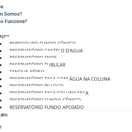
e
m Somos?
o Funciona?
g
iços
BEBEDOURO FUNDO CÔNICO
RESERVATÓRIO CASTELO D’AGUA
RESERVATÓRIO FNDE
RESERVATÓRIO TUBULAR
TANQUE AÉREO
RESERVATÓRIO TAÇA COM ÁGUA NA COLUNA
RESERVATÓRIO IN LOCO
RESERVATÓRIO TAÇA COLUNA SECA
RESERVATÓRIO FUNDO CÔNICO
RESERVATÓRIO FUNDO APOIADO
tato
e