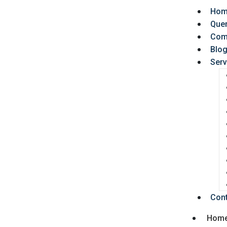
Hom
Que
Com
Blo
Serv
Con
Hom