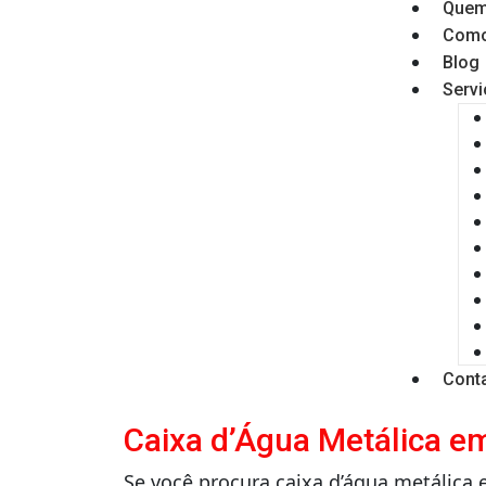
Quem
Como
Blog
Serv
Cont
Caixa d’Água Metálica e
Se você procura caixa d’água metálica