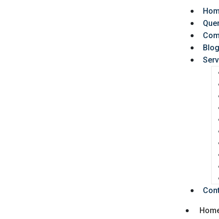
Hom
Que
Com
Blo
Serv
Con
Hom