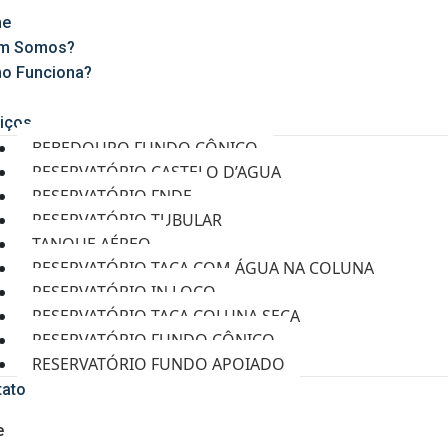
e
m Somos?
o Funciona?
g
iços
BEBEDOURO FUNDO CÔNICO
RESERVATÓRIO CASTELO D’AGUA
RESERVATÓRIO FNDE
RESERVATÓRIO TUBULAR
TANQUE AÉREO
RESERVATÓRIO TAÇA COM ÁGUA NA COLUNA
RESERVATÓRIO IN LOCO
RESERVATÓRIO TAÇA COLUNA SECA
RESERVATÓRIO FUNDO CÔNICO
RESERVATÓRIO FUNDO APOIADO
tato
e